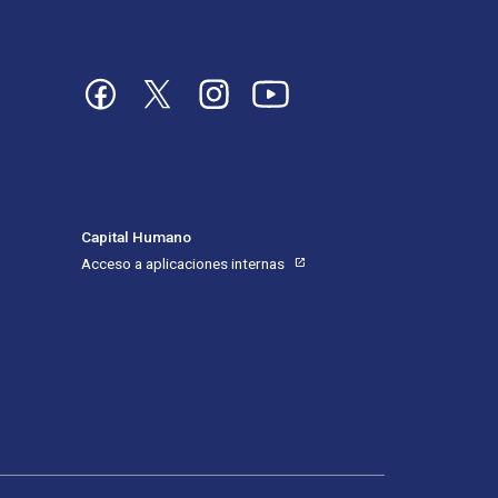
Imagen
Imagen
Imagen
Imagen
Capital Humano
Acceso a aplicaciones internas
open_in_new