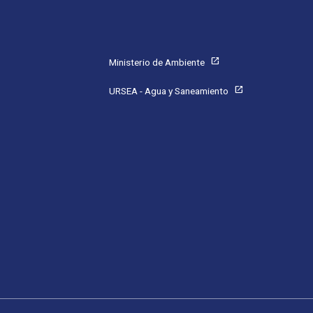
Pie de página
open_in_new
Ministerio de Ambiente
open_in_new
URSEA - Agua y Saneamiento