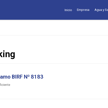
Empresa
Agua y S
Inicio
king
tamo BIRF Nº 8183
iciente