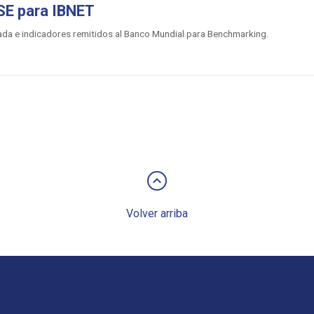
SE para IBNET
ada e indicadores remitidos al Banco Mundial para Benchmarking.
keyboard_arrow_up
Volver arriba