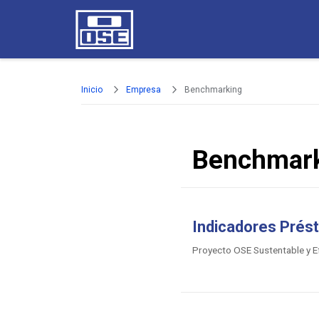
Pasar al contenido principal
Inicio
Empresa
Benchmarking
Benchmar
Indicadores Prés
Proyecto OSE Sustentable y Ef