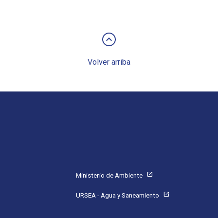
keyboard_arrow_up
Volver arriba
Pie de página
open_in_new
Ministerio de Ambiente
open_in_new
URSEA - Agua y Saneamiento