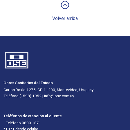
keyboard_arrow_up
Volver arriba
Obras Sanitarias del Estado
Carlos Roxlo 1275, CP 11200, Montevideo, Uruguay
Teléfono (+598) 1952 | info@ose.com.uy
Teléfonos de atención al cliente
Teléfono 0800 1871
*1871 desde celular