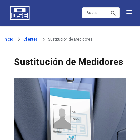
Pasar al contenido principal
Buscar
Inicio
Clientes
Sustitución de Medidores
Sustitución de Medidores
Imagen