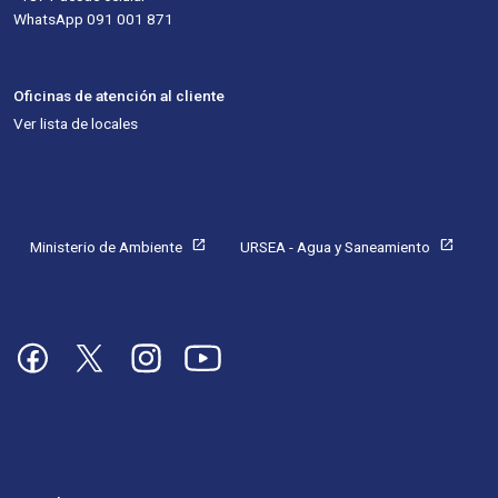
WhatsApp 091 001 871
Oficinas de atención al cliente
Ver lista de locales
Pie de página
open_in_new
open_in_new
Ministerio de Ambiente
URSEA - Agua y Saneamiento
Imagen
Imagen
Imagen
Imagen