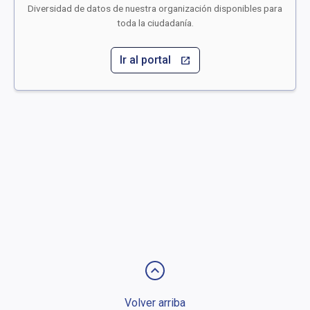
Diversidad de datos de nuestra organización disponibles para
toda la ciudadanía.
Ir al portal
open_in_new
keyboard_arrow_up
Volver arriba