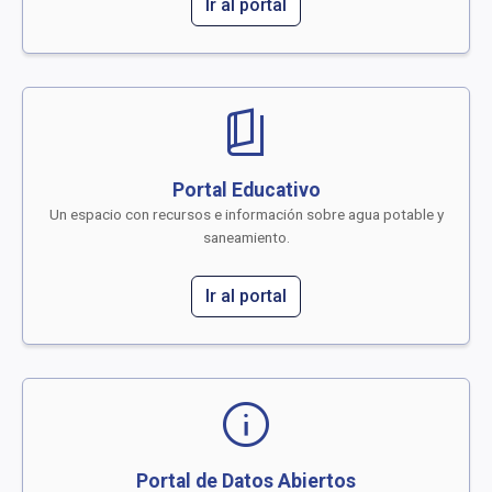
Ir al portal
book_5
Portal Educativo
Un espacio con recursos e información sobre agua potable y
saneamiento.
Ir al portal
info
Portal de Datos Abiertos