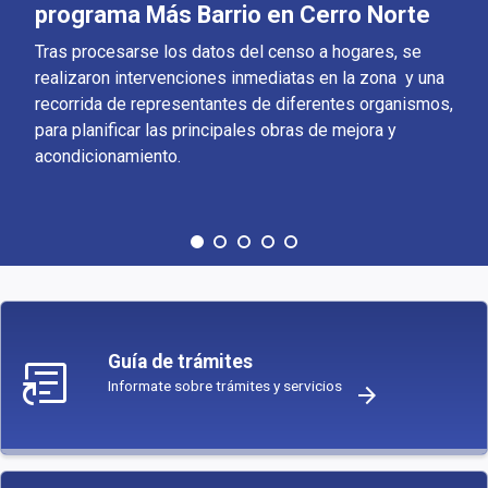
programa Más Barrio en Cerro Norte
Tras procesarse los datos del censo a hogares, se
realizaron intervenciones inmediatas en la zona y una
recorrida de representantes de diferentes organismos,
para planificar las principales obras de mejora y
acondicionamiento.
article_shortcut
Guía de trámites
Informate sobre trámites y servicios
arrow_forward