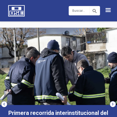
Pasar al contenido principal
Buscar
Imagen
Primera recorrida interinstitucional del