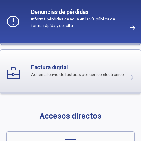
Denuncias de pérdidas
report
Informá pérdidas de agua en la vía pública de
forma rápida y sencilla.
arrow_forward
business_center
Factura digital
Adherí al envío de facturas por correo electrónico
arrow_forward
Accesos directos