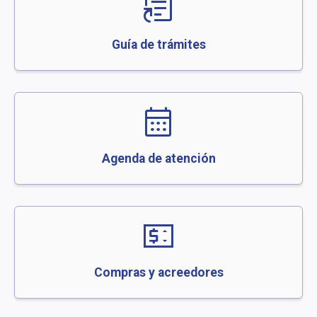
article_shortcut
Guía de trámites
calendar_month
Agenda de atención
price_change
Compras y acreedores