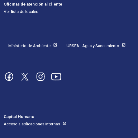
Oficinas de atención al cliente
Ver lista de locales
Pie de página
open_in_new
open_in_new
Ministerio de Ambiente
URSEA - Agua y Saneamiento
Imagen
Imagen
Imagen
Imagen
Capital Humano
Acceso a aplicaciones internas
open_in_new