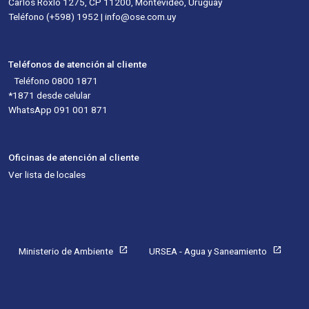
Carlos Roxlo 1275, CP 11200, Montevideo, Uruguay
Teléfono (+598) 1952 | info@ose.com.uy
Teléfonos de atención al cliente
Teléfono 0800 1871
*1871 desde celular
WhatsApp 091 001 871
Oficinas de atención al cliente
Ver lista de locales
Pie de página
open_in_new
open_in_new
Ministerio de Ambiente
URSEA - Agua y Saneamiento