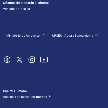
Oficinas de atención al cliente
Ver lista de locales
Pie de página
open_in_new
open_in_new
Ministerio de Ambiente
URSEA - Agua y Saneamiento
Imagen
Imagen
Imagen
Imagen
Capital Humano
Acceso a aplicaciones internas
open_in_new