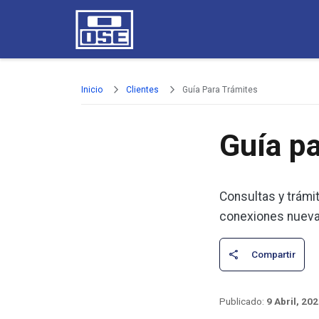
Pasar al contenido principal
Inicio
Clientes
Guía Para Trámites
Guía p
Consultas y trámi
conexiones nuevas
9 Abril, 20