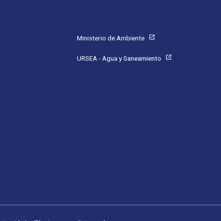
Pie de página
open_in_new
Ministerio de Ambiente
open_in_new
URSEA - Agua y Saneamiento