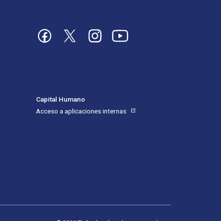
Imagen
Imagen
Imagen
Imagen
Capital Humano
Acceso a aplicaciones internas
open_in_new