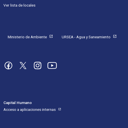
Ver lista de locales
Pie de página
open_in_new
open_in_new
Ministerio de Ambiente
URSEA - Agua y Saneamiento
Imagen
Imagen
Imagen
Imagen
Capital Humano
Acceso a aplicaciones internas
open_in_new