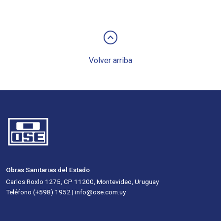
keyboard_arrow_up
Volver arriba
Obras Sanitarias del Estado
Carlos Roxlo 1275, CP 11200, Montevideo, Uruguay
Teléfono (+598) 1952 | info@ose.com.uy