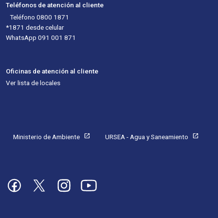
Teléfonos de atención al cliente
Teléfono 0800 1871
*1871 desde celular
WhatsApp 091 001 871
Oficinas de atención al cliente
Ver lista de locales
Pie de página
open_in_new
open_in_new
Ministerio de Ambiente
URSEA - Agua y Saneamiento
Imagen
Imagen
Imagen
Imagen