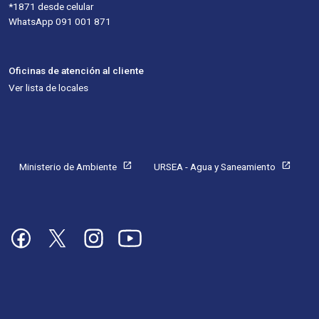
*1871 desde celular
WhatsApp 091 001 871
Oficinas de atención al cliente
Ver lista de locales
Pie de página
open_in_new
open_in_new
Ministerio de Ambiente
URSEA - Agua y Saneamiento
Imagen
Imagen
Imagen
Imagen