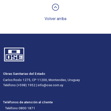
keyboard_arrow_up
Volver arriba
Obras Sanitarias del Estado
Carlos Roxlo 1275, CP 11200, Montevideo, Uruguay
Teléfono (+598) 1952 | info@ose.com.uy
Teléfonos de atención al cliente
Teléfono 0800 1871