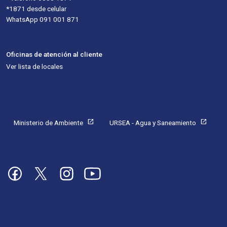
*1871 desde celular
WhatsApp 091 001 871
Oficinas de atención al cliente
Ver lista de locales
Pie de página
open_in_new
open_in_new
Ministerio de Ambiente
URSEA - Agua y Saneamiento
Imagen
Imagen
Imagen
Imagen