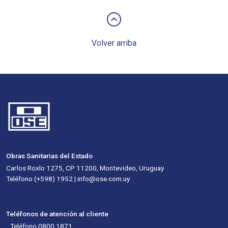
keyboard_arrow_up
Volver arriba
Obras Sanitarias del Estado
Carlos Roxlo 1275, CP 11200, Montevideo, Uruguay
Teléfono (+598) 1952 | info@ose.com.uy
Teléfonos de atención al cliente
Teléfono 0800 1871