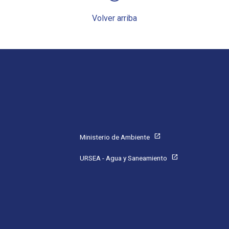
Volver arriba
Pie de página
open_in_new
Ministerio de Ambiente
open_in_new
URSEA - Agua y Saneamiento