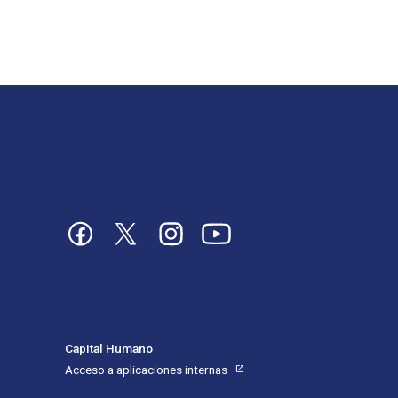
Imagen
Imagen
Imagen
Imagen
Capital Humano
Acceso a aplicaciones internas
open_in_new