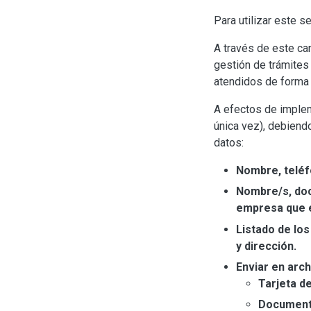
Para utilizar este 
A través de este ca
gestión de trámites
atendidos de forma 
A efectos de implem
única vez), debiendo
datos:
Nombre, teléf
Nombre/s, doc
empresa que e
Listado de lo
y dirección.
Enviar en arch
Tarjeta d
Documento