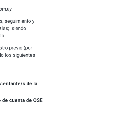
om.uy.
es, seguimiento y
ales; siendo
do.
tro previo (por
do los siguientes
sentante/s de la
o de cuenta de OSE