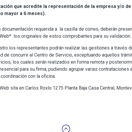
ción que acredite la representación de la empresa y/o de 
no mayor a 6 meses).
 documentación requerida a la casilla de correo, deberán presen
 Web* los originales de estos comprobantes para su validación.
istro los representantes podrán realizar las gestiones a través d
d de concurrir al Centro de Servicio, exceptuando aquellos trámi
vicios, los cuales serán realizados en forma remota y posterior
resencial para su firma, pudiendo agrupar varias contrataciones 
 coordinación con la oficina.
 Web sita en Carlos Roxlo 1275 Planta Baja Casa Central, Monte
keyboard_arrow_up